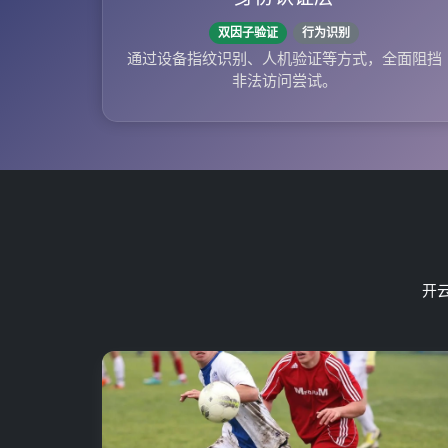
双因子验证
行为识别
通过设备指纹识别、人机验证等方式，全面阻挡
非法访问尝试。
开