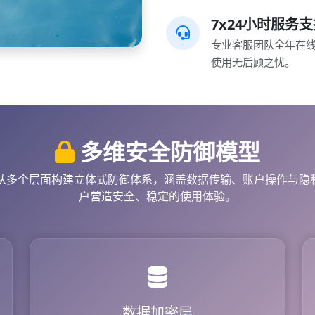
7x24小时服务
专业客服团队全年在
使用无后顾之忧。
多维安全防御模型
网站从多个层面构建立体式防御体系，涵盖数据传输、账户操作与
户营造安全、稳定的使用体验。
数据加密层