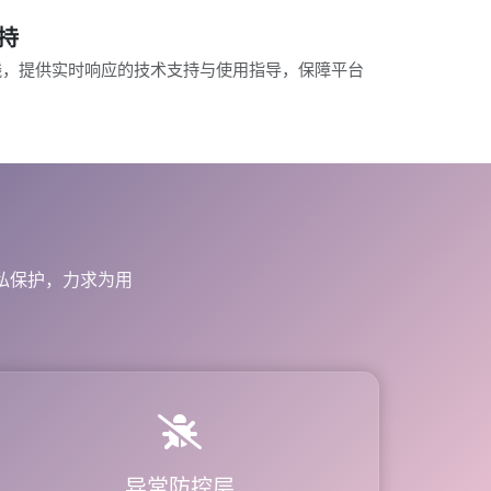
支持
线，提供实时响应的技术支持与使用指导，保障平台
隐私保护，力求为用
异常防控层