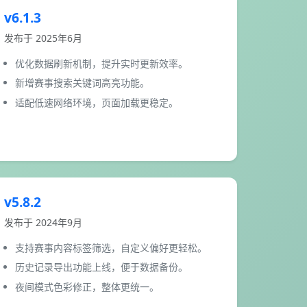
v6.1.3
发布于 2025年6月
优化数据刷新机制，提升实时更新效率。
新增赛事搜索关键词高亮功能。
适配低速网络环境，页面加载更稳定。
v5.8.2
发布于 2024年9月
支持赛事内容标签筛选，自定义偏好更轻松。
历史记录导出功能上线，便于数据备份。
夜间模式色彩修正，整体更统一。